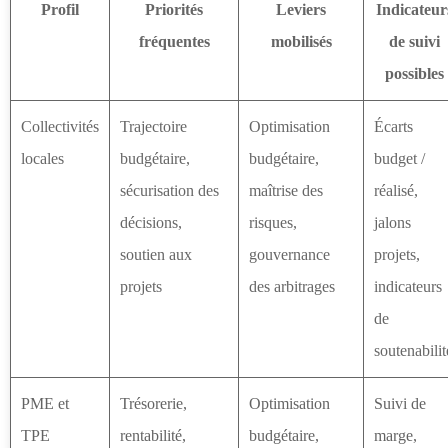
Profil
Priorités
Leviers
Indicateur
fréquentes
mobilisés
de suivi
possibles
Collectivités
Trajectoire
Optimisation
Écarts
locales
budgétaire,
budgétaire,
budget /
sécurisation des
maîtrise des
réalisé,
décisions,
risques,
jalons
soutien aux
gouvernance
projets,
projets
des arbitrages
indicateurs
de
soutenabilit
PME et
Trésorerie,
Optimisation
Suivi de
TPE
rentabilité,
budgétaire,
marge,