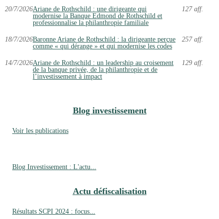
20/7/2026
Ariane de Rothschild : une dirigeante qui
127 aff.
modernise la Banque Edmond de Rothschild et
professionnalise la philanthropie familiale
18/7/2026
Baronne Ariane de Rothschild : la dirigeante perçue
257 aff.
comme « qui dérange » et qui modernise les codes
14/7/2026
Ariane de Rothschild : un leadership au croisement
129 aff.
de la banque privée, de la philanthropie et de
l’investissement à impact
Blog investissement
Voir les publications
Blog Investissement : L'actu...
Actu défiscalisation
Résultats SCPI 2024 : focus...