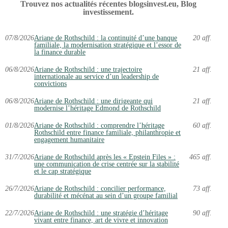
Trouvez nos actualités récentes blogsinvest.eu, Blog
investissement.
07/8/2026
Ariane de Rothschild : la continuité d’une banque
20 aff.
familiale, la modernisation stratégique et l’essor de
la finance durable
06/8/2026
Ariane de Rothschild : une trajectoire
21 aff.
internationale au service d’un leadership de
convictions
06/8/2026
Ariane de Rothschild : une dirigeante qui
21 aff.
modernise l’héritage Edmond de Rothschild
01/8/2026
Ariane de Rothschild : comprendre l’héritage
60 aff.
Rothschild entre finance familiale, philanthropie et
engagement humanitaire
31/7/2026
Ariane de Rothschild après les « Epstein Files » :
465 aff.
une communication de crise centrée sur la stabilité
et le cap stratégique
26/7/2026
Ariane de Rothschild : concilier performance,
73 aff.
durabilité et mécénat au sein d’un groupe familial
22/7/2026
Ariane de Rothschild : une stratégie d’héritage
90 aff.
vivant entre finance, art de vivre et innovation