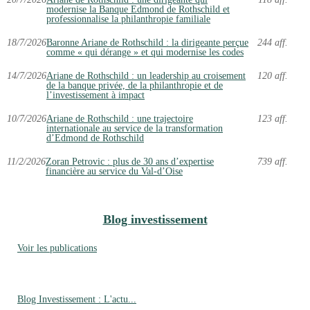
modernise la Banque Edmond de Rothschild et
professionnalise la philanthropie familiale
18/7/2026
Baronne Ariane de Rothschild : la dirigeante perçue
244 aff.
comme « qui dérange » et qui modernise les codes
14/7/2026
Ariane de Rothschild : un leadership au croisement
120 aff.
de la banque privée, de la philanthropie et de
l’investissement à impact
10/7/2026
Ariane de Rothschild : une trajectoire
123 aff.
internationale au service de la transformation
d’Edmond de Rothschild
11/2/2026
Zoran Petrovic : plus de 30 ans d’expertise
739 aff.
financière au service du Val-d’Oise
Blog investissement
Voir les publications
Blog Investissement : L'actu...