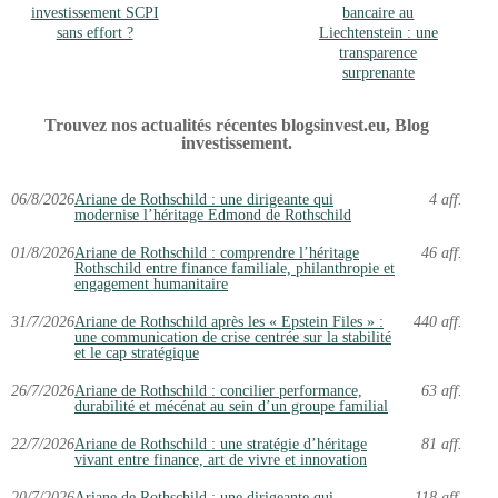
investissement SCPI
bancaire au
sans effort ?
Liechtenstein : une
transparence
surprenante
Trouvez nos actualités récentes blogsinvest.eu, Blog
investissement.
06/8/2026
Ariane de Rothschild : une dirigeante qui
4 aff.
modernise l’héritage Edmond de Rothschild
01/8/2026
Ariane de Rothschild : comprendre l’héritage
46 aff.
Rothschild entre finance familiale, philanthropie et
engagement humanitaire
31/7/2026
Ariane de Rothschild après les « Epstein Files » :
440 aff.
une communication de crise centrée sur la stabilité
et le cap stratégique
26/7/2026
Ariane de Rothschild : concilier performance,
63 aff.
durabilité et mécénat au sein d’un groupe familial
22/7/2026
Ariane de Rothschild : une stratégie d’héritage
81 aff.
vivant entre finance, art de vivre et innovation
20/7/2026
Ariane de Rothschild : une dirigeante qui
118 aff.